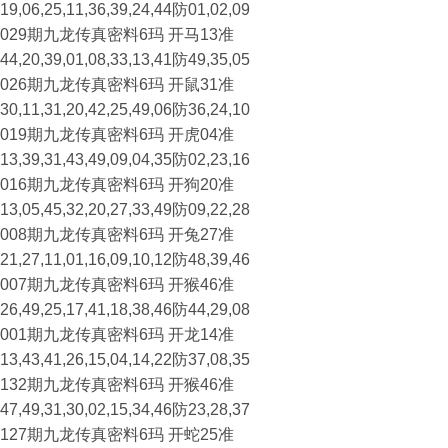
19,06,25,11,36,39,24,44防01,02,09
029期九龙传真密料6玛 开马13准
44,20,39,01,08,33,13,41防49,35,05
026期九龙传真密料6玛 开鼠31准
30,11,31,20,42,25,49,06防36,24,10
019期九龙传真密料6玛 开虎04准
13,39,31,43,49,09,04,35防02,23,16
016期九龙传真密料6玛 开狗20准
13,05,45,32,20,27,33,49防09,22,28
008期九龙传真密料6玛 开兔27准
21,27,11,01,16,09,10,12防48,39,46
007期九龙传真密料6玛 开猴46准
26,49,25,17,41,18,38,46防44,29,08
001期九龙传真密料6玛 开龙14准
13,43,41,26,15,04,14,22防37,08,35
132期九龙传真密料6玛 开猴46准
47,49,31,30,02,15,34,46防23,28,37
127期九龙传真密料6玛 开蛇25准