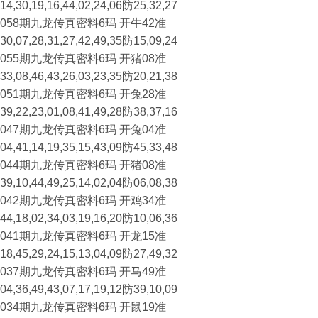
14,30,19,16,44,02,24,06防25,32,27
058期九龙传真密料6玛 开牛42准
30,07,28,31,27,42,49,35防15,09,24
055期九龙传真密料6玛 开猪08准
33,08,46,43,26,03,23,35防20,21,38
051期九龙传真密料6玛 开兔28准
39,22,23,01,08,41,49,28防38,37,16
047期九龙传真密料6玛 开兔04准
04,41,14,19,35,15,43,09防45,33,48
044期九龙传真密料6玛 开猪08准
39,10,44,49,25,14,02,04防06,08,38
042期九龙传真密料6玛 开鸡34准
44,18,02,34,03,19,16,20防10,06,36
041期九龙传真密料6玛 开龙15准
18,45,29,24,15,13,04,09防27,49,32
037期九龙传真密料6玛 开马49准
04,36,49,43,07,17,19,12防39,10,09
034期九龙传真密料6玛 开鼠19准