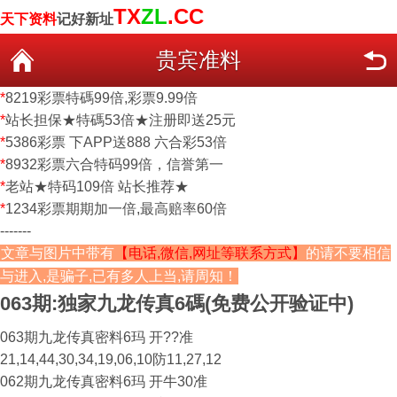
TX
ZL
.CC
天下资料
记好新址
贵宾准料
*
8219彩票特碼99倍,彩票9.99倍
*
站长担保★特碼53倍★注册即送25元
*
5386彩票 下APP送888 六合彩53倍
*
8932彩票六合特码99倍，信誉第一
*
老站★特码109倍 站长推荐★
*
1234彩票期期加一倍,最高赔率60倍
-------
文章与图片中带有
【电话,微信,网址等联系方式】
的请不要相信
与进入,是骗子,已有多人上当,请周知！
063期:独家九龙传真6碼(免费公开验证中)
063期九龙传真密料6玛 开??准
21,14,44,30,34,19,06,10防11,27,12
062期九龙传真密料6玛 开牛30准