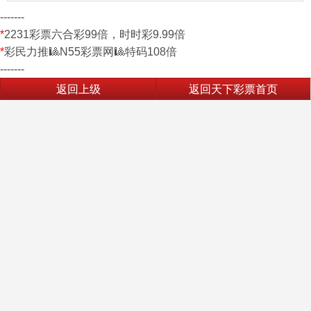
-------
*
2231彩票六合彩99倍，时时彩9.99倍
*
彩民力推🎱N55彩票网🎱特码108倍
-------
返回上级
返回天下彩票首页