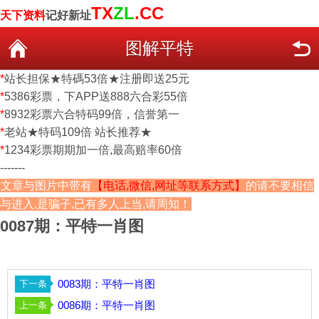
TX
ZL
.CC
天下资料
记好新址
图解平特
*
站长担保★特碼53倍★注册即送25元
*
5386彩票，下APP送888六合彩55倍
*
8932彩票六合特码99倍，信誉第一
*
老站★特码109倍 站长推荐★
*
1234彩票期期加一倍,最高赔率60倍
-------
文章与图片中带有
【电话,微信,网址等联系方式】
的请不要相信
与进入,是骗子,已有多人上当,请周知！
0087期：平特一肖图
0083期：平特一肖图
0086期：平特一肖图