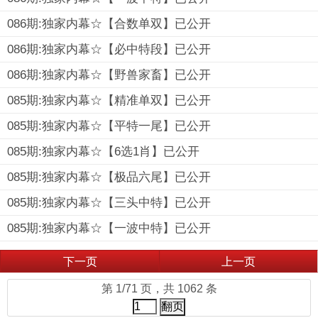
086期:独家内幕☆【合数单双】已公开
086期:独家内幕☆【必中特段】已公开
086期:独家内幕☆【野兽家畜】已公开
085期:独家内幕☆【精准单双】已公开
085期:独家内幕☆【平特一尾】已公开
085期:独家内幕☆【6选1肖】已公开
085期:独家内幕☆【极品六尾】已公开
085期:独家内幕☆【三头中特】已公开
085期:独家内幕☆【一波中特】已公开
下一页
上一页
第 1/71 页，共 1062 条