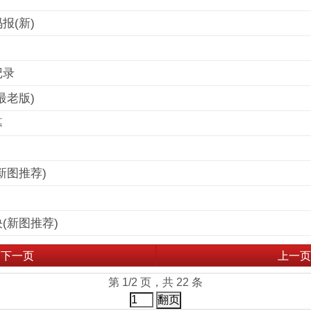
报(新)
记录
最老版)
幕
新图推荐)
决(新图推荐)
下一页
上一页
第 1/2 页，共 22 条